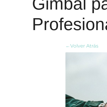
Gimbal pa
Profesion
←Volver Atrás