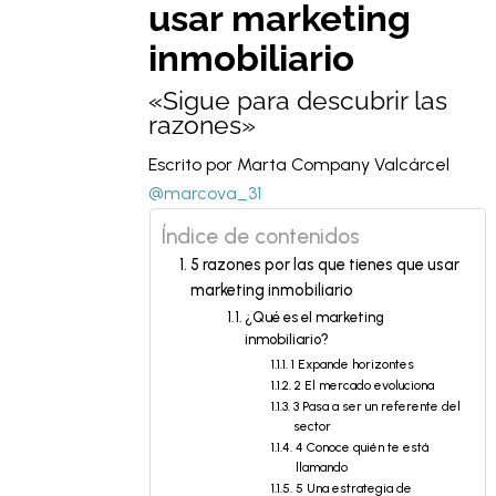
usar marketing
inmobiliario
«Sigue para descubrir las
razones»
Escrito por Marta Company Valcárcel
@marcova_31
Índice de contenidos
5 razones por las que tienes que usar
marketing inmobiliario
¿Qué es el marketing
inmobiliario?
1 Expande horizontes
2 El mercado evoluciona
3 Pasa a ser un referente del
sector
4 Conoce quién te está
llamando
5 Una estrategia de