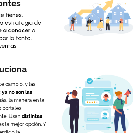
ontes
e tienes,
na estrategia de
e a conocer
a
or lo tanto,
ventas.
luciona
te cambio, y las
s
ya no son las
ás, la manera en la
 portales
nte. Usan
distintas
es la mejor opción. Y
erdido la