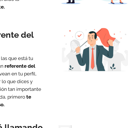
te.
rente del
 las que está tu
 un
referente del
vean en tu perfil,
 lo que dices y
sión tan importante
nda, primero
te
o.
tá llamando