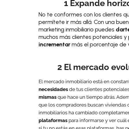
1 Expande horiz
No te conformes con los clientes qu
permítete ir más allá. Con una bue
marketing inmobiliario puedes
dart
muchos más clientes potenciales y p
incrementar
más el porcentaje de 
2 El mercado evo
El mercado inmobiliario está en constan
necesidades
de tus clientes potenciale
mismas
que hace un tiempo atrás. Adem
que los compradores buscan viviendas o
inmobiliarios ha cambiado completame
plataformas
para informarse y ver cuál 
si tu no estás en esas plataformas, has p