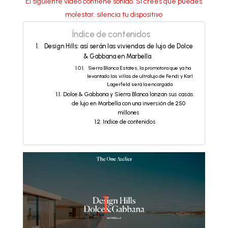
El siguiente video contiene sonido. Si crees que puedes
molestar, silencia tu dispositivo
Índice de contenidos
Design Hills: así serán las viviendas de lujo de Dolce
& Gabbana en Marbella
Sierra Blanca Estates, la promotora que ya ha
levantado las villas de ultralujo de Fendi y Karl
Lagerfeld será la encargada
Dolce & Gabbana y Sierra Blanca lanzan sus casas
de lujo en Marbella con una inversión de 250
millones
Indice de contenidos