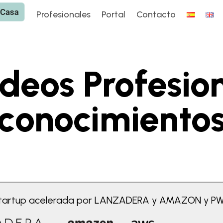
 Casa
 Casa
Profesionales
Portal
Contacto
Profesionales
Portal
Contacto
deos Profesion
conocimiento
tartup acelerada por LANZADERA y AMAZON y P