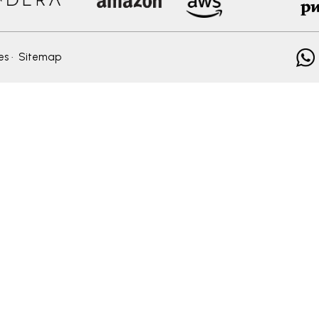
es
·
Sitemap