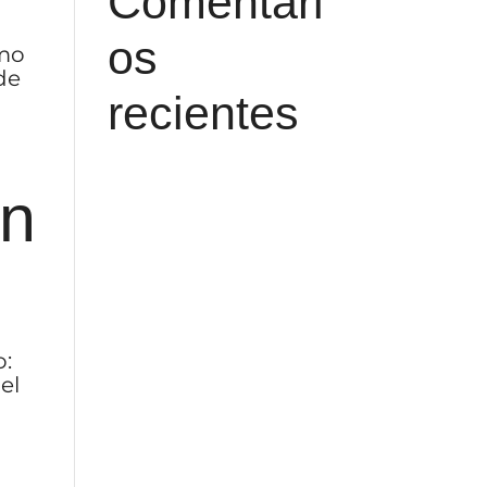
Comentari
os
ómo
de
recientes
en
o:
el