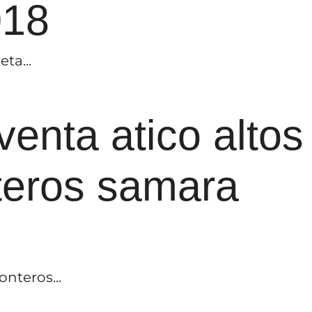
018
ta...
venta atico altos
teros samara
onteros...